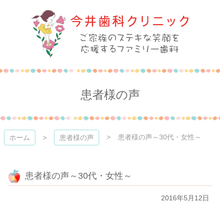
コ
ン
テ
ン
ツ
本
今井歯科クリニック
文
へ
ス
患者様の声
キ
ッ
プ
患者様の声～30代・女性～
ホーム
患者様の声
患者様の声～30代・女性～
2016年5月12日