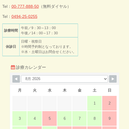
ック
Tel：
00-777-888-50
（無料ダイヤル）
Tel：
0494-25-0255
午前／9：30～13：00
診療時間
午後／14：00～17：30
日曜・祝祭日
休診日
※時間予約制となっております。
※水・土曜日はお問合せください。
診療カレンダー
月
火
水
木
金
土
日
1
2
3
4
5
6
7
8
9