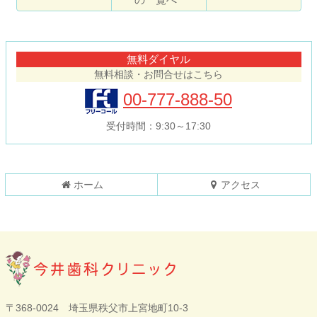
コ
ペ
ン
ー
テ
ジ
無料ダイヤル
ン
の
無料相談・お問合せはこちら
ツ
先
本
頭
00-777-888-50
文
へ
の
戻
受付時間：9:30～17:30
先
る
頭
へ
戻
ホーム
アクセス
る
今井歯科クリニ
〒368-0024 埼玉県秩父市上宮地町10-3