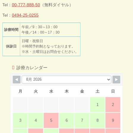
ック
Tel：
00-777-888-50
（無料ダイヤル）
Tel：
0494-25-0255
午前／9：30～13：00
診療時間
午後／14：00～17：30
日曜・祝祭日
休診日
※時間予約制となっております。
※水・土曜日はお問合せください。
診療カレンダー
月
火
水
木
金
土
日
1
2
3
4
5
6
7
8
9