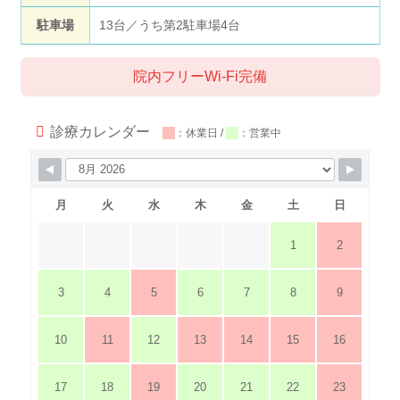
駐車場
13台／うち第2駐車場4台
院内フリーWi-Fi完備
診療カレンダー
■■
：休業日 /
■■
：営業中
月
火
水
木
金
土
日
1
2
3
4
5
6
7
8
9
10
11
12
13
14
15
16
17
18
19
20
21
22
23