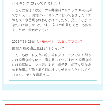
ハイキングに行ってきました！
こんにちは！秩父市の今井歯科クリニックDHの黒澤
です✨ 先日、尾瀬にハイキングに行ってきました！天
気も良く水芭蕉も終わりかけでしたが、見ることがで
きたので嬉しかったです。 久々の山登りでとても疲れ
ましたが、景色がよくい…
2026年6月29日［
お知らせ
］［
スタッフブログ
］
歯磨き粉の適正量はどれくらい？
こんにちは！秩父市の今井歯科クリニックです！ 皆さ
んは歯磨き粉を使って歯を磨いていますか？ 歯磨き粉
には歯垢除去、フッ素による虫歯予防、歯茎を引き締
める作用など歯を磨く時に様々な効果をもたらしてく
れます。 そんな歯磨き…
コ
ペ
ン
ー
テ
ジ