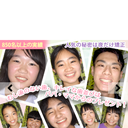
コ
ン
テ
ン
ツ
本
今井歯科クリニック
文
へ
ス
キ
ッ
プ