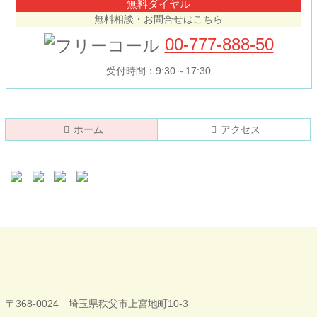
無料ダイヤル
ン
の
無料相談・お問合せはこちら
ツ
先
本
頭
00-777-888-50
文
へ
の
戻
受付時間：9:30～17:30
先
る
頭
へ
戻
現在のページ
ホーム
アクセス
る
今井歯科クリニ
〒368-0024 埼玉県秩父市上宮地町10-3