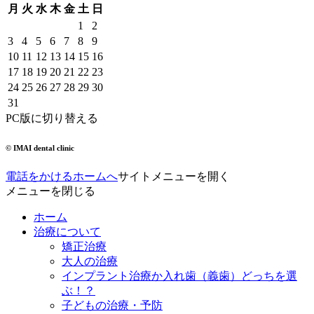
月
火
水
木
金
土
日
1
2
3
4
5
6
7
8
9
10
11
12
13
14
15
16
17
18
19
20
21
22
23
24
25
26
27
28
29
30
31
PC版に切り替える
© IMAI dental clinic
電話をかける
ホームへ
サイトメニューを開く
メニューを閉じる
ホーム
治療について
矯正治療
大人の治療
インプラント治療か入れ歯（義歯）どっちを選
ぶ！？
子どもの治療・予防