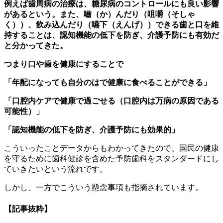
例えば歯周病の治療は、糖尿病のコントロールにも良い影響
があるという。また、嚙（か）んだり（咀嚼（そしゃ
く））、飲み込んだり（嚥下（えんげ））できる歯と口を維
持することは、認知機能の低下を防ぎ、介護予防にも有効だ
と分かってきた。
つまり口や歯を健康にすることで
「年配になっても自分のはで健康に食べることができる」
「口腔内ケアで健康で過ごせる（口腔内は万病の原因である
可能性）」
「認知機能の低下を防ぎ、介護予防にも効果的」
こういったことデータからもわかってきたので、国民の健康
を守るために歯科健診を含めた予防歯科をスタンダードにし
ていきたいという流れです。
しかし、一方でこういう懸念事項も指摘されています。
【記事抜粋】