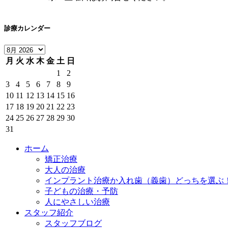
診療カレンダー
月
火
水
木
金
土
日
1
2
3
4
5
6
7
8
9
10
11
12
13
14
15
16
17
18
19
20
21
22
23
24
25
26
27
28
29
30
31
ホーム
矯正治療
大人の治療
インプラント治療か入れ歯（義歯）どっちを選ぶ
子どもの治療・予防
人にやさしい治療
スタッフ紹介
スタッフブログ