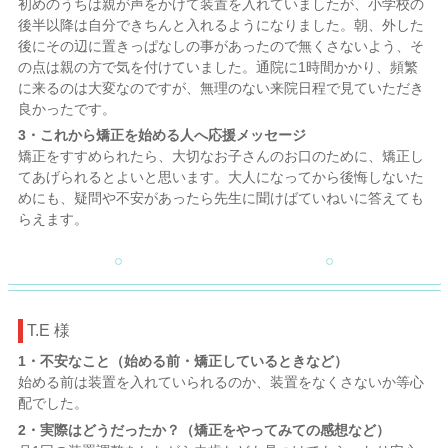
初めのうちは親が声をかけて装置を入れていましたが、小学校の
後半以降は自分できちんと入れるようになりました。朝、外した
後にその辺に置きっぱなしの事があったので無くさないよう、そ
の点は親の方で気を付けていました。通院に1時間かかり、頻繁
に来るのは大変なのですが、無理のない来院日程で見ていただき
良かったです。
3・これから矯正を始める人へ応援メッセージ
矯正をすすめられたら、大切なお子さんのお口のために、矯正し
てあげられるとよいと思います。大人になってから後悔しないた
めにも、疑問や不安があったら先生に聞けばていねいに答えても
らえます。
T.E 様
1・不安なこと（始める前・矯正しているときなど）
始める前は装置を入れていられるのか、装置をなくさないか等心
配でした。
2・実際はどうだったか？（矯正をやってみての感想など）