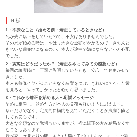
I.N 様
1・不安なこと（始める前・矯正しているときなど）
兄が先に矯正をしていたので、不安はありませんでした。
その兄が始める時は、やはり大きな金額がかかるので、きちんと
きれいな歯並びになるのか、本人が途中で嫌にならないかと心配
でした。
2・実際はどうだったか？（矯正をやってみての感想など）
毎回の診察時に、丁寧に説明していただき、安心しておまかせで
きました。
本人も毎晩イヤがることもなく装置をつけ、きれいにそろった歯
を見ると、やってよかったと心から思いました。
3・これから矯正を始める人へ応援メッセージ
早めに相談し、始めた方が本人の負荷も軽いように思えます。
矯正だけでなく、定期的に構内を見ていただくことが虫歯予防と
しても安心です。
大きな金額なので覚悟もいりますが、省に矯正の方が結局安くす
むこともあります。
我が家には兄と妹の間にもう1人男の子がいますが、そこまで歯