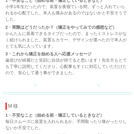
1・不安なこと（始める前・矯正しているときなど）
小学1年生だったので、装置を夜寝ている間、ずっと入れていら
れるか心配でした。本人も痛みがあるのではないかと不安そうで
した。
2・実際はどうだったか？（矯正をやってみての感想など）
かんたんに装着できるタイプだったので、まったくストレスがな
く続けられました。装置もカラー、デザインが選べたので本人が
とても気に入っています。
3・これから矯正を始める人へ応援メッセージ
歯並びが綺麗だと笑顔に自信が持てると思います！先生方もとて
も丁寧に説明してくださり、心配事もすぐに対応していただけた
ので、安心して通う事ができました。
M 様
1・不安なこと（始める前・矯正しているときなど）
毎日スムーズに装置を入れられるか、手間取ったり痛がったりし
ないか不安でした。