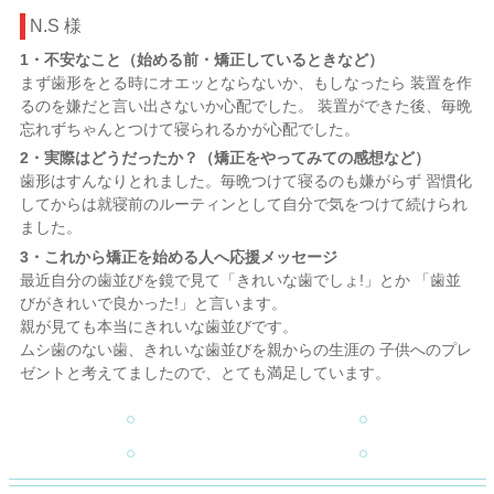
N.S 様
1・不安なこと（始める前・矯正しているときなど）
まず歯形をとる時にオエッとならないか、もしなったら 装置を作
るのを嫌だと言い出さないか心配でした。 装置ができた後、毎晩
忘れずちゃんとつけて寝られるかが心配でした。
2・実際はどうだったか？（矯正をやってみての感想など）
歯形はすんなりとれました。毎晩つけて寝るのも嫌がらず 習慣化
してからは就寝前のルーティンとして自分で気をつけて続けられ
ました。
3・これから矯正を始める人へ応援メッセージ
最近自分の歯並びを鏡で見て「きれいな歯でしょ!」とか 「歯並
びがきれいで良かった!」と言います。
親が見ても本当にきれいな歯並びです。
ムシ歯のない歯、きれいな歯並びを親からの生涯の 子供へのプレ
ゼントと考えてましたので、とても満足しています。