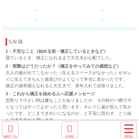
S.N 様
1・不安なこと（始める前・矯正しているときなど）
寝ているとき、矯正になれるまで大丈夫か心配でした。
2・実際はどうだったか？（矯正をやってみての感想など）
大人の歯が出てこなかった（生えるスペースがなかった）がキレ
イに生えてきちんと歯並びがよくなって本当に良かったです。
矯正の違和感もなれると大丈夫で、長年入れて頑張りました。
3・これから矯正を始める人へ応援メッセージ
型取りで小さい時は嫌なことがありましたが、その時の一瞬で今
となってはやってよかったと思います。キレイに歯が並んで良か
ったです。どこまできれいになるのか…と不安に思わず、とり組
んで大丈夫だと思います。
サ
イ
電
ホ