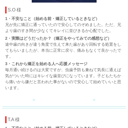
S.O 様
1・不安なこと（始める前・矯正しているときなど）
兄が先に矯正に通っていたので安心してのぞめました。ただ、兄
より歯のすき間が少なくてキレイに並びきるか心配でした。
2・実際はどうだったか？（矯正をやってみての感想など）
途中歯の向きが違う角度で生えて来た歯があり回転する処置をし
てもらいましたが、本当に正常に戻り、痛みもなくて良かったで
す。
3・これから矯正を始める人へ応援メッセージ
毎月通い続けるのは大変ですが、虫歯予防も兼ねて気長に通えば
気がついた時にはキレイな歯並びになっています。子どもたちか
ら痛いから嫌だと言われた事がないので安心して始めていいと思
います。
T.A 様