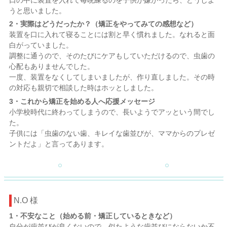
うと思いました。
2・実際はどうだったか？（矯正をやってみての感想など）
装置を口に入れて寝ることには割と早く慣れました。なれると面
白がっていました。
調整に通うので、そのたびにケアもしていただけるので、虫歯の
心配もありませんでした。
一度、装置をなくしてしまいましたが、作り直しました。その時
の対応も親切で相談した時はホッとしました。
3・これから矯正を始める人へ応援メッセージ
小学校時代に終わってしまうので、長いようでアッという間でし
た。
子供には「虫歯のない歯、キレイな歯並びが、ママからのプレゼ
ントだよ」と言ってあります。
N.O 様
1・不安なこと（始める前・矯正しているときなど）
自分が歯並びが良くないので、似たような歯並びにならないか不