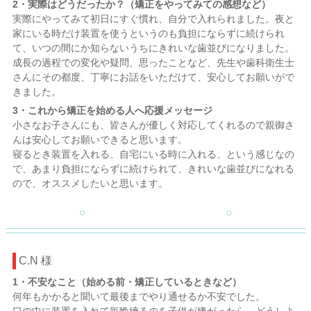
2・実際はどうだったか？（矯正をやってみての感想など）
実際にやってみて初日にすぐ慣れ、自分で入れられました。夜と
家にいる時だけ装置を使うというのも負担にならずに続けられ
て、いつの間にか知らないうちにきれいな歯並びになりました。
成長の過程での変化や疑問、思ったことなど、先生や歯科衛生士
さんにその都度、丁寧にお話をいただけて、安心してお願いがで
きました。
3・これから矯正を始める人へ応援メッセージ
小さなお子さんにも、皆さんが優しく対応してくれるので親御さ
んは安心してお願いできると思います。
寝るとき装置を入れる、自宅にいる時に入れる、という感じなの
で、あまり負担にならずに続けられて、きれいな歯並びになれる
ので、オススメしたいと思います。
C.N 様
1・不安なこと（始める前・矯正しているときなど）
何年もかかると聞いて最後までやり通せるか不安でした。
口の中に装置を入れて毎晩練るのを子供が嫌がったら、どうしよ