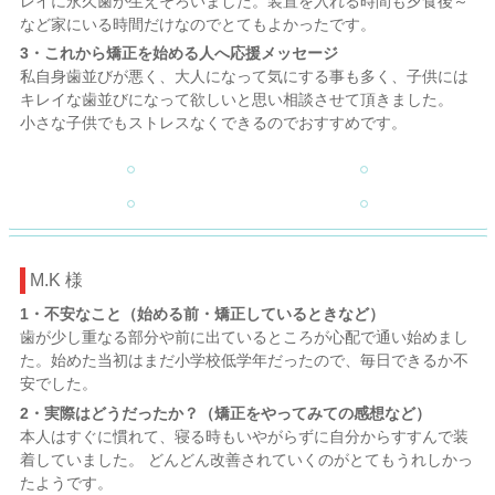
レイに永久歯が生えそろいました。装置を入れる時間も夕食後～
など家にいる時間だけなのでとてもよかったです。
3・これから矯正を始める人へ応援メッセージ
私自身歯並びが悪く、大人になって気にする事も多く、子供には
キレイな歯並びになって欲しいと思い相談させて頂きました。
小さな子供でもストレスなくできるのでおすすめです。
M.K 様
1・不安なこと（始める前・矯正しているときなど）
歯が少し重なる部分や前に出ているところが心配で通い始めまし
た。始めた当初はまだ小学校低学年だったので、毎日できるか不
安でした。
2・実際はどうだったか？（矯正をやってみての感想など）
本人はすぐに慣れて、寝る時もいやがらずに自分からすすんで装
着していました。 どんどん改善されていくのがとてもうれしかっ
たようです。