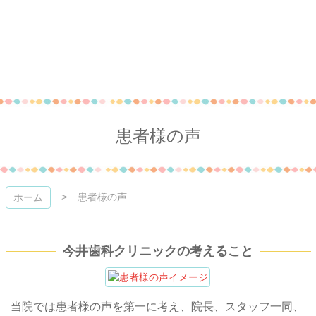
コ
ン
テ
ン
ツ
本
今井歯科クリニック
文
へ
ス
患者様の声
キ
ッ
プ
患者様の声
ホーム
今井歯科クリニックの考えること
当院では患者様の声を第一に考え、院長、スタッフ一同、