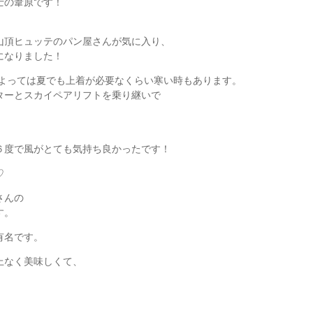
士の葦原です！
山頂ヒュッテのパン屋さんが気に入り、
になりました！
によっては夏でも上着が必要なくらい寒い時もあります。
ターとスカイペアリフトを乗り継いで
６度で風がとても気持ち良かったです！
♡
さんの
す。
有名です。
上なく美味しくて、