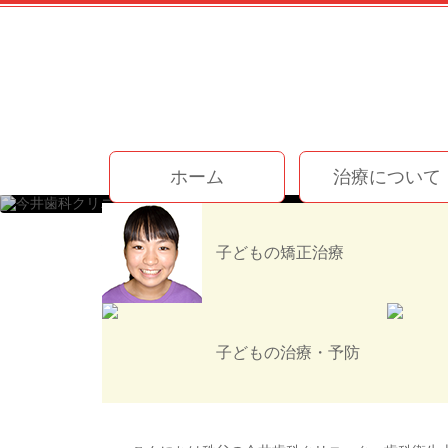
コ
ン
テ
ン
ツ
本
文
今井歯科クリニック
へ
ホーム
治療について
ス
キ
ッ
ホーム
お知らせ
スタッフブログ
プ
子どもの矯正治療
日本一高いところにある
子どもの治療・予防