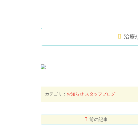
治療
カテゴリ：
お知らせ
スタッフブログ
前の記事
コ
ペ
ン
ー