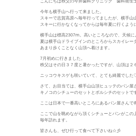
こんにちは秩父の今井歯科クリニック 歯科衛生
今年も横手山へ行って来ました。
スキーで志賀高原へ毎年行ってましたが、横手山
スキーに行かなくなってからは毎年夏に行くよう
横手山は標高2307ⅿ。高いところなので、天候
夏は横手山ドライブインのところからスカイレー
あまり歩くことなく山頂へ着けます。
7月初めに行きました。
秩父はその日３７度と暑かったですが、山頂は２
ニッコウキスゲも咲いていて、とても綺麗でした
さて、お目当ては、横手山山頂ヒュッテのパン屋
キノコのシチューのセットとボルシチのセットで
ここは日本で一番高いところにあるパン屋さんで
ここで山を眺めながら頂くシチューとパンがこの
毎年訪れます。
皆さんも、ぜひ行って食べて下さいね☆彡