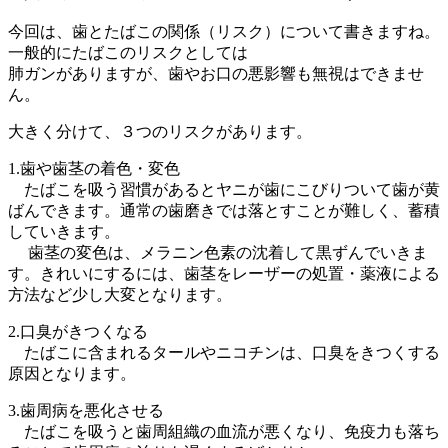
今回は、歯とたばこの関係（リスク）について書きますね。
一般的にたばこのリスクとしては
肺ガンがありますが、歯やお口の悪影響も無視はできませ
ん。
大きく分けて、３つのリスクがあります。
1.歯や歯茎の着色・変色
たばこを吸う習慣があるとヤニが歯にこびりついて歯が黄
ばんできます。通常の歯磨きでは落とすことが難しく、蓄積
していきます。
歯茎の変色は、メラニン色素の沈着して黒ずんでいきま
す。きれいにするには、歯茎をレーザーの処置・薬液による
方法など少し大変となります。
2.口臭がきつくなる
たばこに含まれるタールやニコチンは、口臭をきつくする
原因となります。
3.歯周病を悪化させる
たばこを吸うと歯周組織の血流が悪くなり、免疫力も落ち