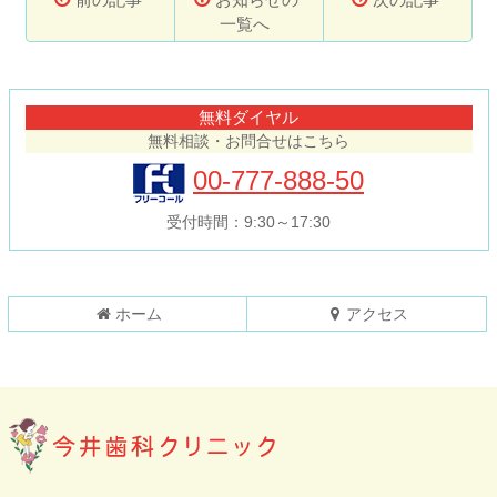
一覧へ
コ
ペ
ン
ー
テ
ジ
無料ダイヤル
ン
の
無料相談・お問合せはこちら
ツ
先
本
頭
00-777-888-50
文
へ
の
戻
受付時間：9:30～17:30
先
る
頭
へ
戻
ホーム
アクセス
る