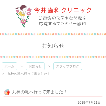
コ
ン
テ
ン
ツ
本
今井歯科クリニック
文
へ
ス
お知らせ
キ
ッ
プ
ホーム
お知らせ
スタッフブログ
丸神の滝へ行って来ました！
丸神の滝へ行って来ました！
2018年7月21日