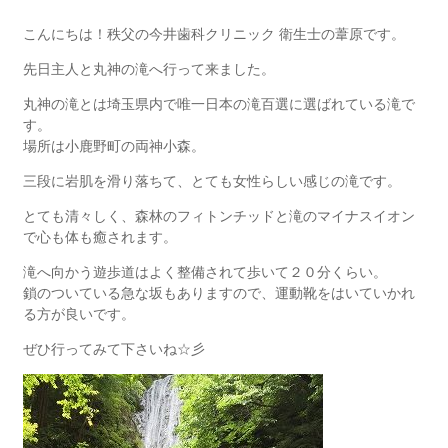
こんにちは！秩父の今井歯科クリニック 衛生士の葦原です。
先日主人と丸神の滝へ行って来ました。
丸神の滝とは埼玉県内で唯一日本の滝百選に選ばれている滝で
す。
場所は小鹿野町の両神小森。
三段に岩肌を滑り落ちて、とても女性らしい感じの滝です。
とても清々しく、森林のフィトンチッドと滝のマイナスイオン
で心も体も癒されます。
滝へ向かう遊歩道はよく整備されて歩いて２０分くらい。
鎖のついている急な坂もありますので、運動靴をはいていかれ
る方が良いです。
ぜひ行ってみて下さいね☆彡