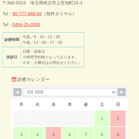
今井歯科クリニ
〒368-0024 埼玉県秩父市上宮地町10-3
ック
Tel：
00-777-888-50
（無料ダイヤル）
Tel：
0494-25-0255
午前／9：30～13：00
診療時間
午後／14：00～17：30
日曜・祝祭日
休診日
※時間予約制となっております。
※水・土曜日はお問合せください。
診療カレンダー
月
火
水
木
金
土
日
1
2
3
4
5
6
7
8
9