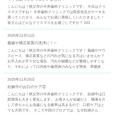
こんにちは！秩父市の今井歯科クリニックです。 今日はクリ
スマスですね！ 今井歯科クリニックでは院長先生がケーキを
買ってくださり、みんなでお昼に美味しくいただきました！
皆さんはどんなクリスマスをお過ごしですか？ 202…
2025年12月11日
義歯や矯正装置の洗浄に！✨
こんにちは！秩父市の今井歯科クリニックです！ 義歯やマウ
スピース、矯正装置などの汚れが気になる方はいませんか？
お手入れが不十分な場合、汚れや細菌などが繁殖しやすくな
り、それによって口内炎や歯周炎のみならず肺炎、胃腸炎…
2025年11月25日
妊娠中のお口のケア②
こんにちは！秩父市の今井歯科クリニックです。 妊婦中は口
腔環境も大きく変化します。 お母さんが虫歯だと、唾液を介
して赤ちゃんも虫歯になる確率は高まるので、口腔ケアはと
ても大切です。 そこで今回のブログでは、なぜ妊婦さん…