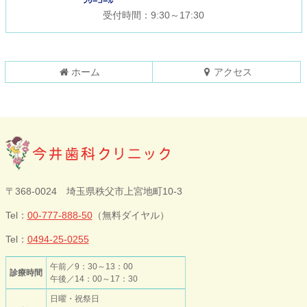
の
戻
受付時間：9:30～17:30
先
る
頭
へ
戻
ホーム
アクセス
る
今井歯科クリニ
〒368-0024 埼玉県秩父市上宮地町10-3
ック
Tel：
00-777-888-50
（無料ダイヤル）
Tel：
0494-25-0255
午前／9：30～13：00
診療時間
午後／14：00～17：30
日曜・祝祭日