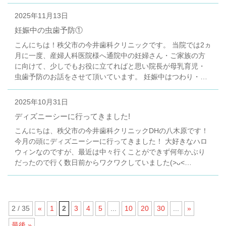
2025年11月13日
妊娠中の虫歯予防①
こんにちは！秩父市の今井歯科クリニックです。 当院では2ヵ
月に一度、産婦人科医院様へ通院中の妊婦さん・ご家族の方
に向けて、少しでもお役に立てればと思い院長が母乳育児・
虫歯予防のお話をさせて頂いています。 妊娠中はつわり・…
2025年10月31日
ディズニーシーに行ってきました!
こんにちは、秩父市の今井歯科クリニックDHの八木原です！
今月の頭にディズニーシーに行ってきました！ 大好きなハロ
ウィンなのですが、最近は中々行くことができず何年かぶり
だったので行く数日前からワクワクしていました(>ᴗ<…
2 / 35
«
1
2
3
4
5
...
10
20
30
...
»
最後 »