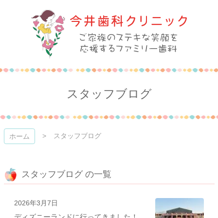
コ
ン
テ
ン
ツ
本
今井歯科クリニック
文
へ
ス
スタッフブログ
キ
ッ
プ
スタッフブログ
ホーム
スタッフブログ の一覧
2026年3月7日
ディズニーランドに行ってきました！