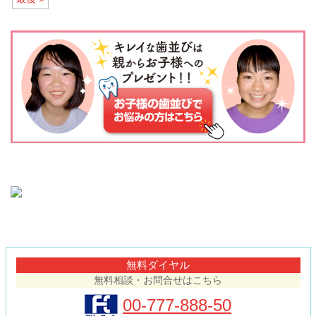
コ
ペ
ン
ー
テ
ジ
無料ダイヤル
ン
の
無料相談・お問合せはこちら
ツ
先
本
頭
00-777-888-50
文
へ