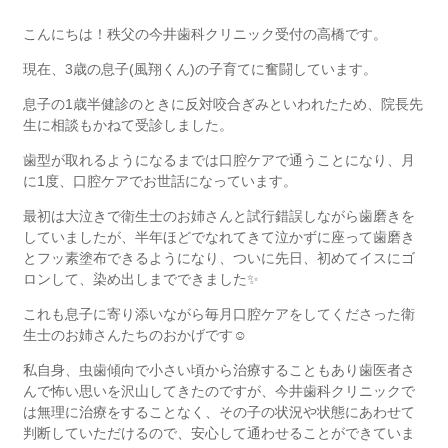
こんにちは！秩父の今井歯科クリニック受付の高橋です。
現在、3歳の息子(風翔くん)の子育てに奮闘しています。
息子の1歳半健診のときに反対咬合ぎみといわれたため、院長先
生に相談もかねて受診しました。
歯型が取れるようになるまでは口腔ケアで通うことになり、月
に1度、口腔ケアでお世話になっています。
最初は大泣きで衛生士のお姉さんと試行錯誤しながら歯磨きを
していましたが、半年ほどでなれてきて泣かずに座って歯磨き
とフッ素塗布できるようになり、ついに先日、初めてイスにゴ
ロンして、染め出しまでできました✨
これも息子に寄り添いながら毎月口腔ケアをしてくださった衛
生士のお姉さんたちのおかげです☺️
私自身、虫歯傾向で小さい頃から治療することもあり歯医者さ
んで怖い思いを沢山してきたのですが、今井歯科クリニックで
は無理に治療をすることなく、その子の状況や状態にあわせて
判断していただけるので、安心して通わせることができていま