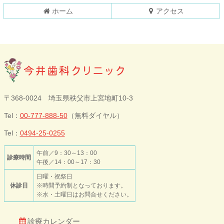
戻
ホーム
アクセス
る
今井歯科クリニ
〒368-0024 埼玉県秩父市上宮地町10-3
ック
Tel：
00-777-888-50
（無料ダイヤル）
Tel：
0494-25-0255
午前／9：30～13：00
診療時間
午後／14：00～17：30
日曜・祝祭日
休診日
※時間予約制となっております。
※水・土曜日はお問合せください。
診療カレンダー