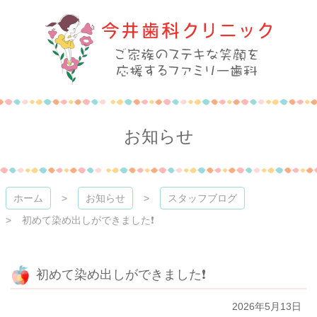
コ
ン
テ
ン
ツ
本
今井歯科クリニック
文
へ
ス
お知らせ
キ
ッ
プ
ホーム
お知らせ
スタッフブログ
初めて染め出しができました❗️
初めて染め出しができました❗️
2026年5月13日