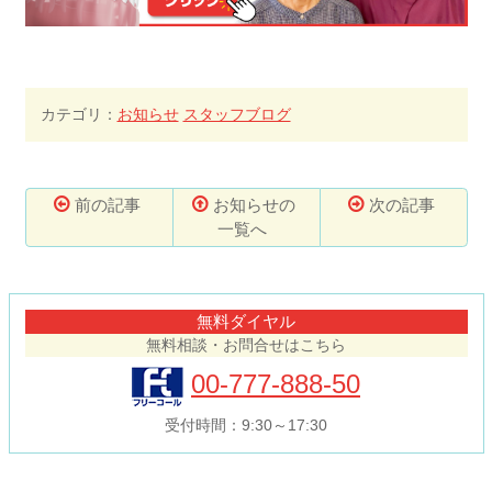
カテゴリ：
お知らせ
スタッフブログ
前の記事
お知らせの
次の記事
一覧へ
コ
ペ
ン
ー
テ
ジ
無料ダイヤル
ン
の
無料相談・お問合せはこちら
ツ
先
本
頭
00-777-888-50
文
へ
の
戻
受付時間：9:30～17:30
先
る
頭
へ