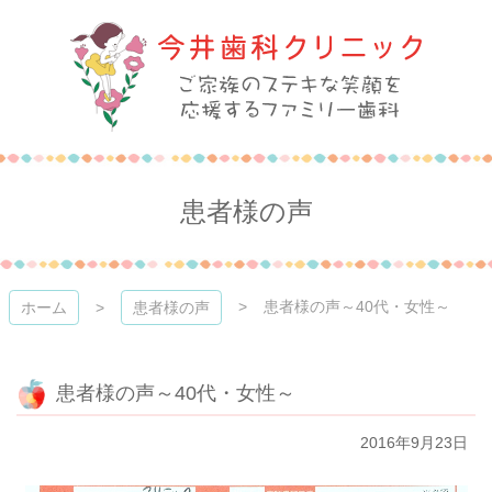
コ
ン
テ
ン
ツ
本
今井歯科クリニック
文
へ
ス
患者様の声
キ
ッ
プ
患者様の声～40代・女性～
ホーム
患者様の声
患者様の声～40代・女性～
2016年9月23日