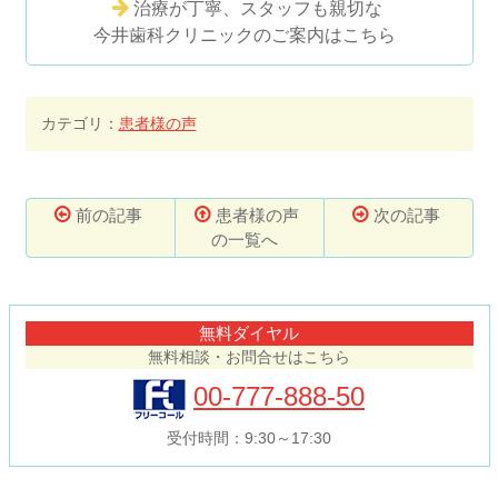
治療が丁寧、スタッフも親切な
今井歯科クリニックのご案内はこちら
カテゴリ：
患者様の声
前の記事
患者様の声
次の記事
の一覧へ
コ
ペ
ン
ー
テ
ジ
無料ダイヤル
ン
の
無料相談・お問合せはこちら
ツ
先
本
頭
00-777-888-50
文
へ
の
戻
受付時間：9:30～17:30
先
る
頭