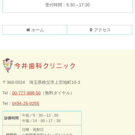
の
戻
受付時間：9:30～17:30
先
る
頭
へ
戻
ホーム
アクセス
る
今井歯科クリニ
〒368-0024 埼玉県秩父市上宮地町10-3
ック
Tel：
00-777-888-50
（無料ダイヤル）
Tel：
0494-25-0255
午前／9：30～13：00
診療時間
午後／14：00～17：30
日曜・祝祭日
休診日
※時間予約制となっております。