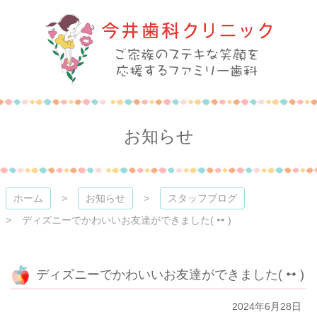
コ
ン
テ
ン
ツ
本
今井歯科クリニック
文
へ
ス
お知らせ
キ
ッ
プ
ホーム
お知らせ
スタッフブログ
ディズニーでかわいいお友達ができました( ꕹ )
ディズニーでかわいいお友達ができました( ꕹ )
2024年6月28日