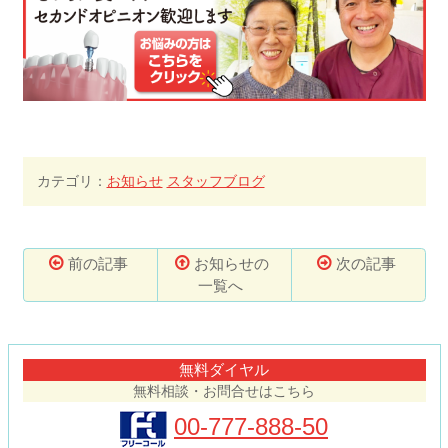
カテゴリ：
お知らせ
スタッフブログ
前の記事
お知らせの
次の記事
一覧へ
コ
ペ
ン
ー
テ
ジ
無料ダイヤル
ン
の
無料相談・お問合せはこちら
ツ
先
本
頭
00-777-888-50
文
へ