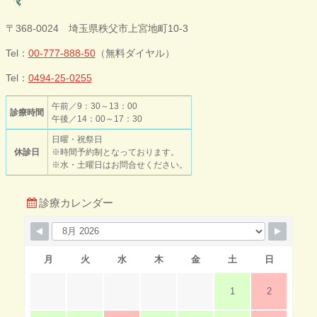
今井歯科クリニ
〒368-0024 埼玉県秩父市上宮地町10-3
ック
Tel：
00-777-888-50
（無料ダイヤル）
Tel：
0494-25-0255
午前／9：30～13：00
診療時間
午後／14：00～17：30
日曜・祝祭日
休診日
※時間予約制となっております。
※水・土曜日はお問合せください。
診療カレンダー
月
火
水
木
金
土
日
1
2