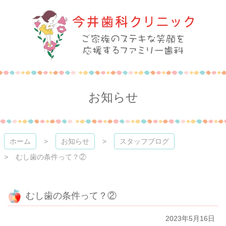
コ
ン
テ
ン
ツ
本
今井歯科クリニック
文
へ
ス
お知らせ
キ
ッ
プ
ホーム
お知らせ
スタッフブログ
むし歯の条件って？②
むし歯の条件って？②
2023年5月16日