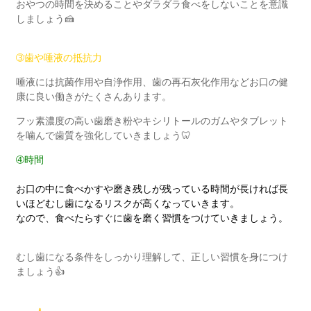
おやつの時間を決めることやダラダラ食べをしないことを意識
しましょう
🍰
➂
歯や唾液の抵抗力
唾液には抗菌作用や自浄作用、歯の再石灰化作用などお口の健
康に良い働きがたくさんあります。
フッ素濃度の高い歯磨き粉やキシリトールのガムやタブレット
を噛んで歯質を強化していきましょう🦷
➃時間
お口の中に食べかすや磨き残しが残っている時間が長ければ長
いほどむし歯になるリスクが高くなっていきます。
なので、食べたらすぐに歯を磨く習慣をつけていきましょう。
むし歯になる条件をしっかり理解して、正しい習慣を身につけ
ましょう👍