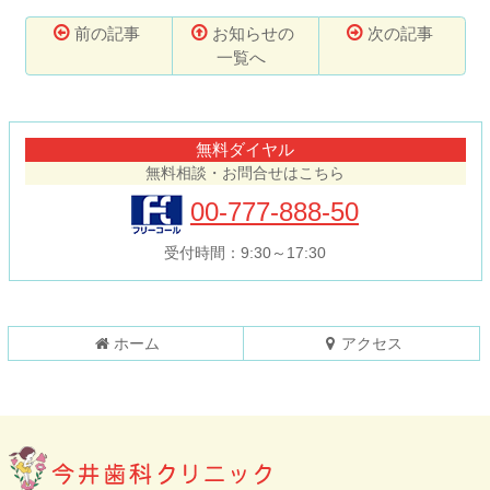
前の記事
お知らせの
次の記事
一覧へ
コ
ペ
ン
ー
テ
ジ
無料ダイヤル
ン
の
無料相談・お問合せはこちら
ツ
先
本
頭
00-777-888-50
文
へ
の
戻
受付時間：9:30～17:30
先
る
頭
へ
戻
ホーム
アクセス
る