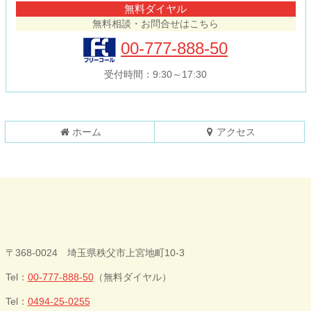
無料ダイヤル
ン
の
無料相談・お問合せはこちら
ツ
先
本
頭
00-777-888-50
文
へ
の
戻
受付時間：9:30～17:30
先
る
頭
へ
戻
ホーム
アクセス
る
今井歯科クリニ
〒368-0024 埼玉県秩父市上宮地町10-3
ック
Tel：
00-777-888-50
（無料ダイヤル）
Tel：
0494-25-0255