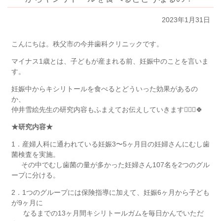
2023年1月31日
こんにちは。秩父市の今井歯科クリニックです。
マイナス
1
歳とは、子どもが産まれる前、妊娠中のことを言いま
す。
妊娠中からキシリトールを食べるとどういった効果があるの
か、
仲井雪絵先生の研究内容もふまえてお伝えしていきます👨🏻‍⚕️🍀
★
研究内容★
1．
産婦人科に通われている妊娠
3
〜
5
ヶ月目の妊婦さんにむし歯
菌検査を実施。
その中でむし歯菌の量が多かった妊婦さん
107
名を
2
つのグル
ープに分ける。
2．
1
つのグループには保険指導に加えて、妊娠
6
ヶ月から子ども
が
9
ヶ月に
なるま
での
13
ヶ月間キシリトールガムを毎日かんでいただ