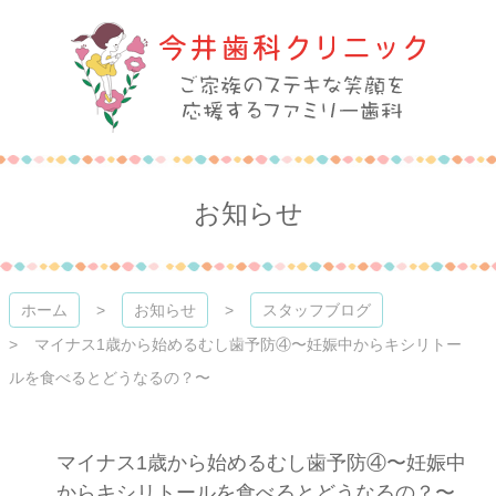
コ
ン
テ
ン
ツ
本
今井歯科クリニック
文
へ
ス
お知らせ
キ
ッ
プ
ホーム
お知らせ
スタッフブログ
マイナス1歳から始めるむし歯予防④〜妊娠中からキシリトー
ルを食べるとどうなるの？〜
マイナス1歳から始めるむし歯予防④〜妊娠中
からキシリトールを食べるとどうなるの？〜