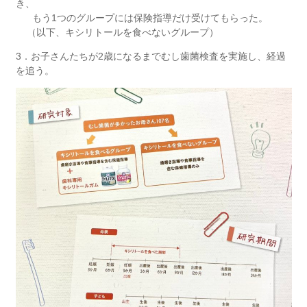
き、
もう
1
つのグループに
は保険指導だけ受けてもらった。
（以下、キシリトールを食べないグループ）
3
．お子さんたちが
2
歳になるまでむし歯菌検査を実施し、経過
を追う。