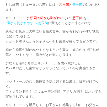
むし歯菌（ミュータンス菌）には、
悪玉菌
と
善玉菌
の2つがあり
ます。
キシリトールは
“頑固で歯から剥がれにくい” 悪玉菌
を
“歯から剥がれやすい”善玉菌
に変えることが出来るのです！
あらかじめお口の中にいる菌の質を、歯から剥がれやすい状態
に変えておけば、
万が一お母さんからお子さんへむし歯菌が移っても安心です。
歯から歯垢が剥がれやすくなるという事は、歯みがきで汚れが
落としやすくなり、
歯みがきが楽になります。
少なくとも3ヶ月以上キシリトールを食べ続けると、
ネバネバだった歯垢が
サラサラになっていくのが実感できま
す。
キシリトールのむし歯感染予防に関する効果は、日本だけでな
く、
フィンランド
🇫🇮
スウェーデン
🇸🇪
アメリカ
🇺🇸
においても
実証されています。
キシリトールを活用して、お子さんに感染する前に、お父さん