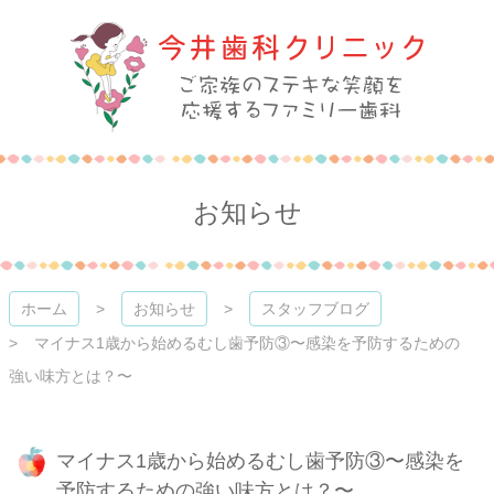
コ
ン
テ
ン
ツ
本
今井歯科クリニック
文
へ
ス
お知らせ
キ
ッ
プ
ホーム
お知らせ
スタッフブログ
マイナス1歳から始めるむし歯予防③〜感染を予防するための
強い味方とは？〜
マイナス1歳から始めるむし歯予防③〜感染を
予防するための強い味方とは？〜