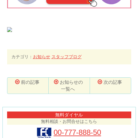
カテゴリ：
お知らせ
スタッフブログ
前の記事
お知らせの
次の記事
一覧へ
コ
ペ
ン
ー
テ
ジ
無料ダイヤル
ン
の
無料相談・お問合せはこちら
ツ
先
本
頭
00-777-888-50
文
へ