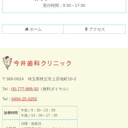
の
戻
受付時間：9:30～17:30
先
る
頭
へ
戻
ホーム
アクセス
る
今井歯科クリニ
〒368-0024 埼玉県秩父市上宮地町10-3
ック
Tel：
00-777-888-50
（無料ダイヤル）
Tel：
0494-25-0255
午前／9：30～13：00
診療時間
午後／14：00～17：30
日曜・祝祭日