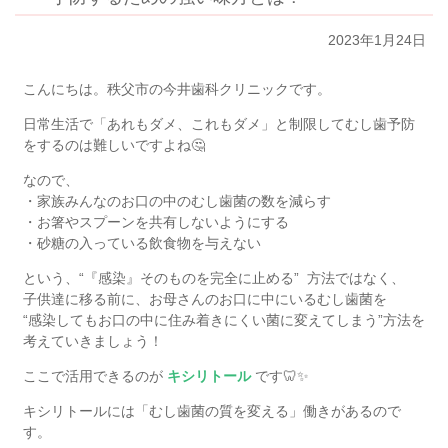
2023年1月24日
こんにちは。秩父市の今井歯科クリニックです。
日常生活で「あれもダメ、これもダメ」と制限してむし歯予防
をするのは難しいですよね🤔
なので、
・家族みんなのお口の中のむし歯菌の数を減らす
・お箸やスプーンを共有しないようにする
・砂糖の入っている飲食物を与えない
という、“『感染』そのものを完全に止める”
方法ではなく、
子供達に移る前に、お母さんのお口に中にいるむし歯菌を
“感染してもお口の中に住み着きにくい菌に変えてしまう”
方法を
考えていきましょう！
ここで活用できるのが
キシリトール
です🦷✨
キシリトールには「むし歯菌の質を変える」働きがあるので
す。