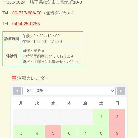
〒368-0024 埼玉県秩父市上宮地町10-3
ック
Tel：
00-777-888-50
（無料ダイヤル）
Tel：
0494-25-0255
午前／9：30～13：00
診療時間
午後／14：00～17：30
日曜・祝祭日
休診日
※時間予約制となっております。
※水・土曜日はお問合せください。
診療カレンダー
月
火
水
木
金
土
日
1
2
3
4
5
6
7
8
9