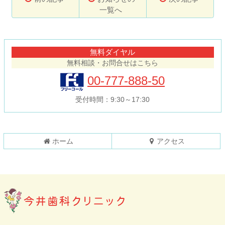
一覧へ
コ
ペ
ン
ー
テ
ジ
無料ダイヤル
ン
の
無料相談・お問合せはこちら
ツ
先
本
頭
00-777-888-50
文
へ
の
戻
受付時間：9:30～17:30
先
る
頭
へ
戻
ホーム
アクセス
る
今井歯科クリニ