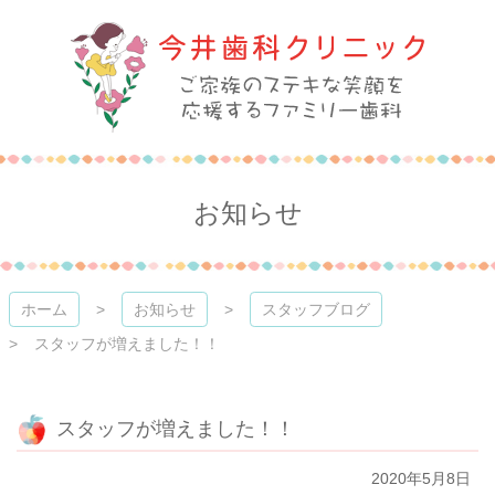
コ
ン
テ
ン
ツ
本
今井歯科クリニック
文
へ
ス
お知らせ
キ
ッ
プ
ホーム
お知らせ
スタッフブログ
スタッフが増えました！！
スタッフが増えました！！
2020年5月8日