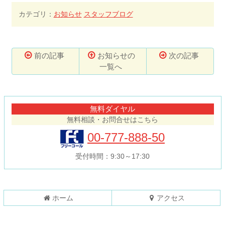
カテゴリ：
お知らせ
スタッフブログ
前の記事
お知らせの
次の記事
一覧へ
コ
ペ
ン
ー
テ
ジ
無料ダイヤル
ン
の
無料相談・お問合せはこちら
ツ
先
本
頭
00-777-888-50
文
へ
の
戻
受付時間：9:30～17:30
先
る
頭
へ
戻
ホーム
アクセス
る