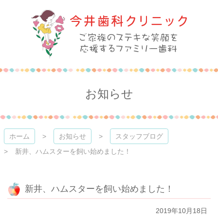
コ
ン
テ
ン
ツ
本
今井歯科クリニック
文
へ
ス
お知らせ
キ
ッ
プ
ホーム
お知らせ
スタッフブログ
新井、ハムスターを飼い始めました！
新井、ハムスターを飼い始めました！
2019年10月18日