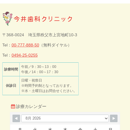
今井歯科クリニ
〒368-0024 埼玉県秩父市上宮地町10-3
ック
Tel：
00-777-888-50
（無料ダイヤル）
Tel：
0494-25-0255
午前／9：30～13：00
診療時間
午後／14：00～17：30
日曜・祝祭日
休診日
※時間予約制となっております。
※水・土曜日はお問合せください。
診療カレンダー
月
火
水
木
金
土
日