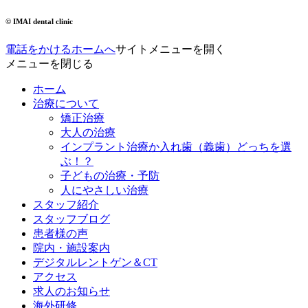
© IMAI dental clinic
電話をかける
ホームへ
サイトメニューを開く
メニューを閉じる
ホーム
治療について
矯正治療
大人の治療
インプラント治療か入れ歯（義歯）どっちを選
ぶ！？
子どもの治療・予防
人にやさしい治療
スタッフ紹介
スタッフブログ
患者様の声
院内・施設案内
デジタルレントゲン＆CT
アクセス
求人のお知らせ
海外研修