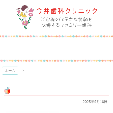
コ
ン
テ
ン
ツ
本
今井歯科クリニック
文
へ
ス
キ
ッ
プ
ホーム
2025年9月16日