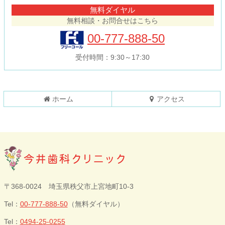
テ
ジ
無料ダイヤル
ン
の
無料相談・お問合せはこちら
ツ
先
本
頭
00-777-888-50
文
へ
の
戻
受付時間：9:30～17:30
先
る
頭
へ
戻
ホーム
アクセス
る
今井歯科クリニ
〒368-0024 埼玉県秩父市上宮地町10-3
ック
Tel：
00-777-888-50
（無料ダイヤル）
Tel：
0494-25-0255