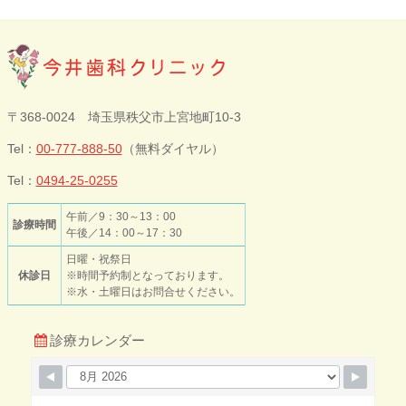
今井歯科クリニ
〒368-0024 埼玉県秩父市上宮地町10-3
ック
Tel：
00-777-888-50
（無料ダイヤル）
Tel：
0494-25-0255
午前／9：30～13：00
診療時間
午後／14：00～17：30
日曜・祝祭日
休診日
※時間予約制となっております。
※水・土曜日はお問合せください。
診療カレンダー