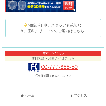
治療が丁寧、スタッフも親切な
今井歯科クリニックのご案内はこちら
コ
ペ
ン
ー
テ
ジ
無料ダイヤル
ン
の
無料相談・お問合せはこちら
ツ
先
本
頭
00-777-888-50
文
へ
の
戻
受付時間：9:30～17:30
先
る
頭
へ
戻
ホーム
アクセス
る