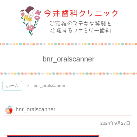
コ
ン
テ
ン
ツ
本
今井歯科クリニック
文
へ
ス
bnr_oralscanner
キ
ッ
プ
bnr_oralscanner
ホーム
bnr_oralscanner
2024年9月27日