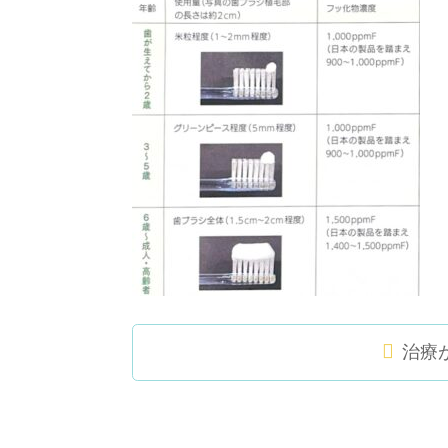
治療
コ
ペ
ン
ー
テ
ジ