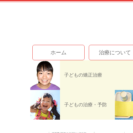
コ
ン
テ
ン
ツ
本
文
今井歯科クリニック
へ
ホーム
治療について
ス
キ
ッ
Screenshot
ホーム
プ
子どもの矯正治療
Screenshot
子どもの治療・予防