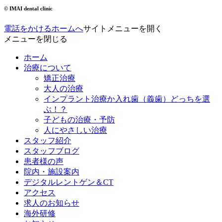
© IMAI dental clinic
電話をかける
ホームへ
サイトメニューを開く
メニューを閉じる
ホーム
治療について
矯正治療
大人の治療
インプラント治療か入れ歯（義歯）どっちを選
ぶ！？
子どもの治療・予防
人にやさしい治療
スタッフ紹介
スタッフブログ
患者様の声
院内・施設案内
デジタルレントゲン＆CT
アクセス
求人のお知らせ
海外研修