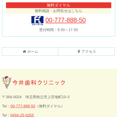
テ
ジ
無料ダイヤル
ン
の
無料相談・お問合せはこちら
ツ
先
本
頭
00-777-888-50
文
へ
の
戻
受付時間：9:30～17:30
先
る
頭
へ
戻
ホーム
アクセス
る
今井歯科クリニ
〒368-0024 埼玉県秩父市上宮地町10-3
ック
Tel：
00-777-888-50
（無料ダイヤル）
Tel：
0494-25-0255