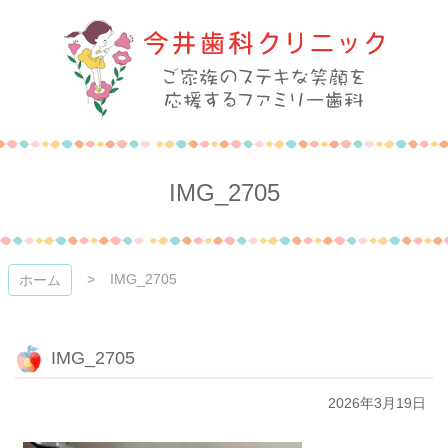
コ
ン
テ
ン
ツ
本
今井歯科クリニック
文
へ
ス
IMG_2705
キ
ッ
プ
IMG_2705
ホーム
IMG_2705
2026年3月19日