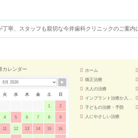
が丁寧、スタッフも親切な
今井歯科クリニックのご案内
療カレンダー
ホーム
矯正治療
大人の治療
火
水
木
金
土
日
インプラント治療か入れ歯（義歯）どっちを選ぶ！？
1
2
子どもの治療・予防
人にやさしい治療
4
5
6
7
8
9
11
12
13
14
15
16