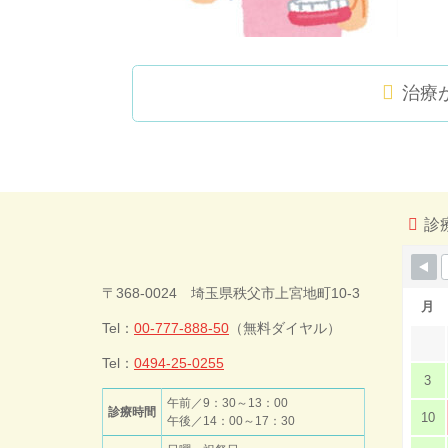
治療
コ
ペ
ン
ー
テ
ジ
ン
の
ツ
先
診
本
頭
文
へ
今井歯科クリ
の
戻
〒368-0024 埼玉県秩父市上宮地町10-3
先
る
月
頭
Tel：
00-777-888-50
（無料ダイヤル）
ニック
へ
戻
Tel：
0494-25-0255
3
る
午前／9：30～13：00
診療時間
10
午後／14：00～17：30