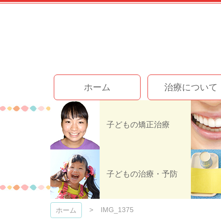
コ
ン
テ
ン
ツ
本
文
今井歯科クリニック
へ
ホーム
治療について
ス
キ
ッ
プ
子どもの矯正治療
子どもの治療・予防
IMG_1375
ホーム