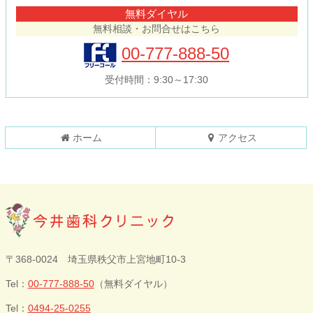
テ
ジ
無料ダイヤル
ン
の
無料相談・お問合せはこちら
ツ
先
本
頭
00-777-888-50
文
へ
の
戻
受付時間：9:30～17:30
先
る
頭
へ
戻
ホーム
アクセス
る
今井歯科クリニ
〒368-0024 埼玉県秩父市上宮地町10-3
ック
Tel：
00-777-888-50
（無料ダイヤル）
Tel：
0494-25-0255