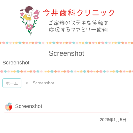
コ
ン
テ
ン
ツ
本
今井歯科クリニック
文
へ
Screenshot
ス
キ
Screenshot
ッ
プ
Screenshot
ホーム
Screenshot
2026年1月5日