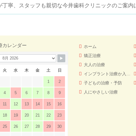
が丁寧、スタッフも親切な
今井歯科クリニックのご案内
療カレンダー
ホーム
矯正治療
大人の治療
火
水
木
金
土
日
インプラント治療か入れ歯（義歯）どっちを選ぶ！？
1
2
子どもの治療・予防
人にやさしい治療
4
5
6
7
8
9
11
12
13
14
15
16
18
19
20
21
22
23
25
26
27
28
29
30