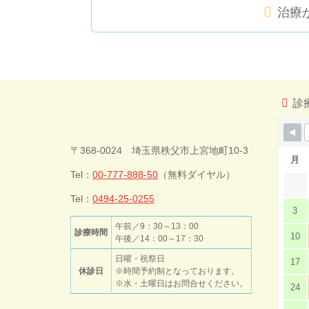
治療
コ
ペ
ン
ー
テ
ジ
ン
の
ツ
先
診
本
頭
文
へ
今井歯科クリ
の
戻
〒368-0024 埼玉県秩父市上宮地町10-3
先
る
月
頭
Tel：
00-777-888-50
（無料ダイヤル）
ニック
へ
戻
Tel：
0494-25-0255
3
る
午前／9：30～13：00
診療時間
10
午後／14：00～17：30
日曜・祝祭日
17
休診日
※時間予約制となっております。
※水・土曜日はお問合せください。
24