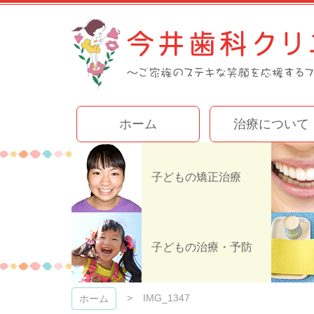
コ
ン
テ
ン
ツ
本
文
今井歯科クリニック
へ
ホーム
治療について
ス
キ
ッ
プ
子どもの矯正治療
子どもの治療・予防
IMG_1347
ホーム