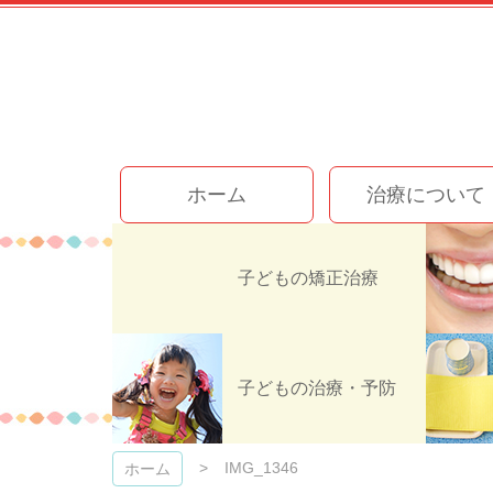
コ
ン
テ
ン
ツ
本
文
今井歯科クリニック
へ
ホーム
治療について
ス
キ
ッ
プ
子どもの矯正治療
子どもの治療・予防
IMG_1346
ホーム