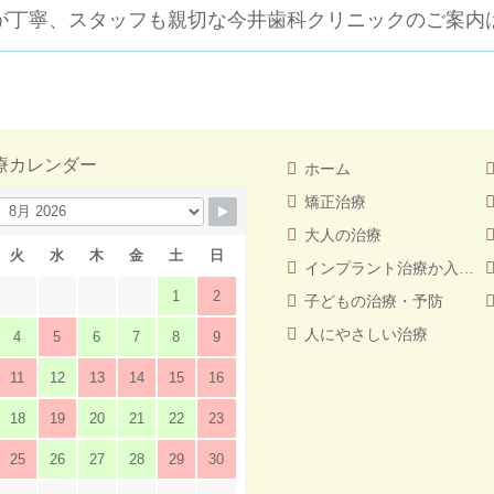
が丁寧、スタッフも親切な
今井歯科クリニックのご案内
療カレンダー
ホーム
矯正治療
大人の治療
火
水
木
金
土
日
インプラント治療か入れ歯（義歯）どっちを選ぶ！？
1
2
子どもの治療・予防
人にやさしい治療
4
5
6
7
8
9
11
12
13
14
15
16
18
19
20
21
22
23
25
26
27
28
29
30