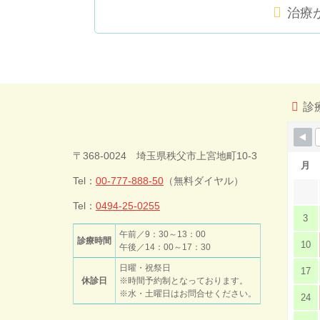
治療
コ
ペ
ン
ー
テ
ジ
ン
の
ツ
先
診
本
頭
文
へ
今井歯科クリ
の
戻
〒368-0024 埼玉県秩父市上宮地町10-3
先
る
月
頭
Tel：
00-777-888-50
（無料ダイヤル）
ニック
へ
戻
Tel：
0494-25-0255
3
る
午前／9：30～13：00
診療時間
10
午後／14：00～17：30
日曜・祝祭日
17
休診日
※時間予約制となっております。
※水・土曜日はお問合せください。
24