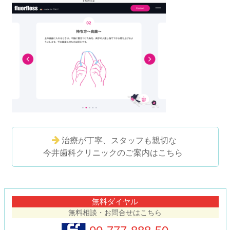
治療が丁寧、スタッフも親切な
今井歯科クリニックのご案内はこちら
コ
ペ
ン
ー
テ
ジ
無料ダイヤル
ン
の
無料相談・お問合せはこちら
ツ
先
本
頭