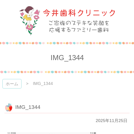
コ
ン
テ
ン
ツ
本
今井歯科クリニック
文
へ
ス
IMG_1344
キ
ッ
プ
IMG_1344
ホーム
IMG_1344
2025年11月25日