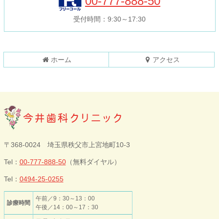
00-777-888-50
文
へ
の
戻
受付時間：9:30～17:30
先
る
頭
へ
戻
ホーム
アクセス
る
今井歯科クリニ
〒368-0024 埼玉県秩父市上宮地町10-3
ック
Tel：
00-777-888-50
（無料ダイヤル）
Tel：
0494-25-0255
午前／9：30～13：00
診療時間
午後／14：00～17：30