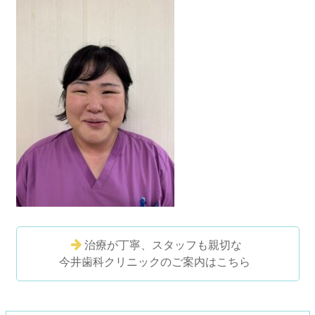
治療が丁寧、スタッフも親切な
今井歯科クリニックのご案内はこちら
コ
ペ
ン
ー