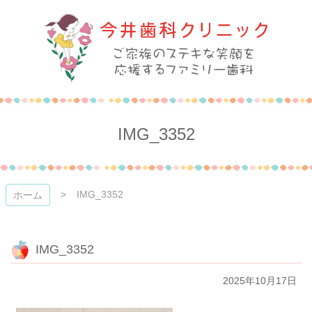
コ
ン
テ
ン
ツ
本
今井歯科クリニック
文
へ
ス
IMG_3352
キ
ッ
プ
IMG_3352
ホーム
IMG_3352
2025年10月17日