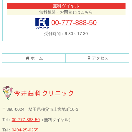
テ
ジ
無料ダイヤル
ン
の
無料相談・お問合せはこちら
ツ
先
本
頭
00-777-888-50
文
へ
の
戻
受付時間：9:30～17:30
先
る
頭
へ
戻
ホーム
アクセス
る
今井歯科クリニ
〒368-0024 埼玉県秩父市上宮地町10-3
ック
Tel：
00-777-888-50
（無料ダイヤル）
Tel：
0494-25-0255