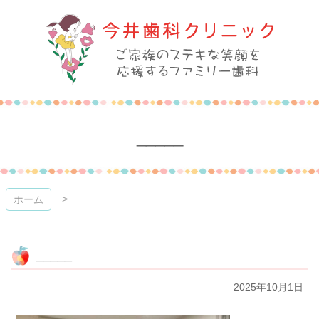
コ
ン
テ
ン
ツ
本
今井歯科クリニック
文
へ
ス
_____
キ
ッ
プ
_____
ホーム
_____
2025年10月1日