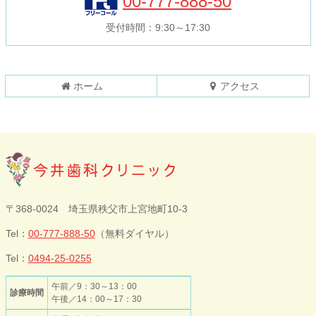
00-777-888-50
文
へ
の
戻
受付時間：9:30～17:30
先
る
頭
へ
戻
ホーム
アクセス
る
今井歯科クリニ
〒368-0024 埼玉県秩父市上宮地町10-3
ック
Tel：
00-777-888-50
（無料ダイヤル）
Tel：
0494-25-0255
午前／9：30～13：00
診療時間
午後／14：00～17：30