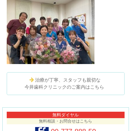
治療が丁寧、スタッフも親切な
今井歯科クリニックのご案内はこちら
コ
ペ
ン
ー
テ
ジ
無料ダイヤル
ン
の
無料相談・お問合せはこちら
ツ
先
本
頭