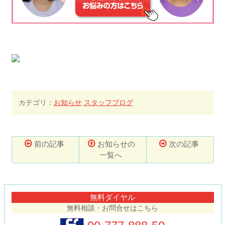
カテゴリ：
お知らせ
スタッフブログ
前の記事
お知らせの
次の記事
一覧へ
コ
ペ
ン
ー
テ
ジ
無料ダイヤル
ン
の
無料相談・お問合せはこちら
ツ
先
本
頭