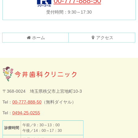
00-777-888-50
文
へ
の
戻
受付時間：9:30～17:30
先
る
頭
へ
戻
ホーム
アクセス
る
今井歯科クリニ
〒368-0024 埼玉県秩父市上宮地町10-3
ック
Tel：
00-777-888-50
（無料ダイヤル）
Tel：
0494-25-0255
午前／9：30～13：00
診療時間
午後／14：00～17：30