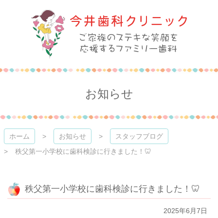
コ
ン
テ
ン
ツ
本
今井歯科クリニック
文
へ
ス
お知らせ
キ
ッ
プ
ホーム
お知らせ
スタッフブログ
秩父第一小学校に歯科検診に行きました！🦷
秩父第一小学校に歯科検診に行きました！🦷
2025年6月7日