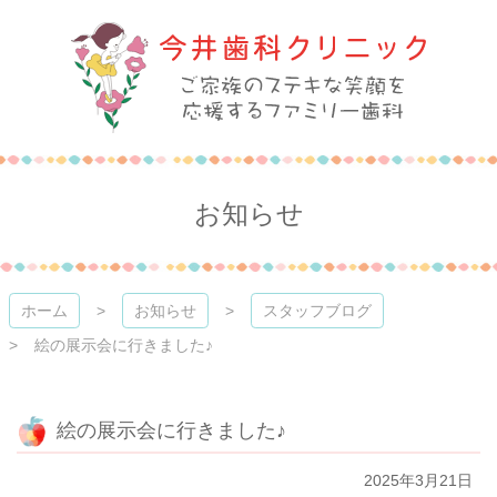
コ
ン
テ
ン
ツ
本
今井歯科クリニック
文
へ
ス
お知らせ
キ
ッ
プ
ホーム
お知らせ
スタッフブログ
絵の展示会に行きました♪
絵の展示会に行きました♪
2025年3月21日