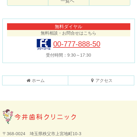
一覧へ
コ
ペ
ン
ー
テ
ジ
無料ダイヤル
ン
の
無料相談・お問合せはこちら
ツ
先
本
頭
00-777-888-50
文
へ
の
戻
受付時間：9:30～17:30
先
る
頭
へ
戻
ホーム
アクセス
る
今井歯科クリニ
〒368-0024 埼玉県秩父市上宮地町10-3