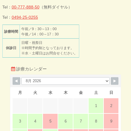
ック
Tel：
00-777-888-50
（無料ダイヤル）
Tel：
0494-25-0255
午前／9：30～13：00
診療時間
午後／14：00～17：30
日曜・祝祭日
休診日
※時間予約制となっております。
※水・土曜日はお問合せください。
診療カレンダー
月
火
水
木
金
土
日
1
2
3
4
5
6
7
8
9