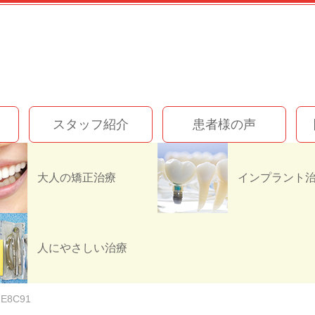
スタッフ紹介
患者様の声
大人の矯正治療
7EB9-484E-A726-E8
人にやさしい治療
FE8C91