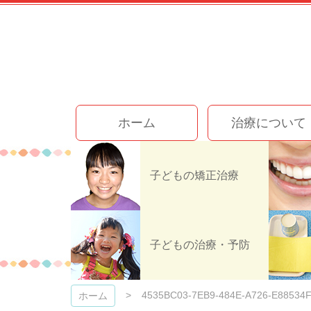
コ
ン
テ
ン
ツ
本
文
今井歯科クリニック
へ
ホーム
治療について
ス
キ
ッ
プ
子どもの矯正治療
4535BC03-
子どもの治療・予防
4535BC03-7EB9-484E-A726-E88534
ホーム