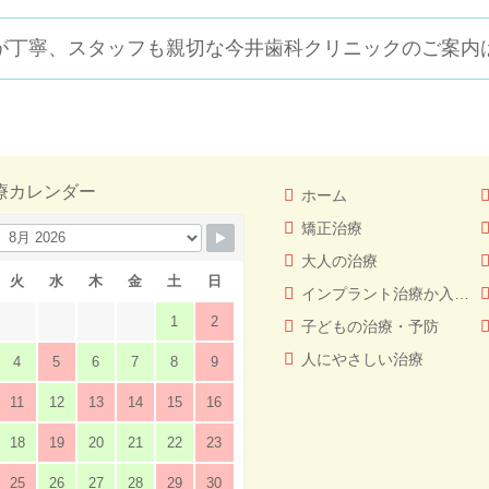
が丁寧、スタッフも親切な
今井歯科クリニックのご案内
療カレンダー
ホーム
矯正治療
大人の治療
火
水
木
金
土
日
インプラント治療か入れ歯（義歯）どっちを選ぶ！？
1
2
子どもの治療・予防
人にやさしい治療
4
5
6
7
8
9
11
12
13
14
15
16
18
19
20
21
22
23
25
26
27
28
29
30