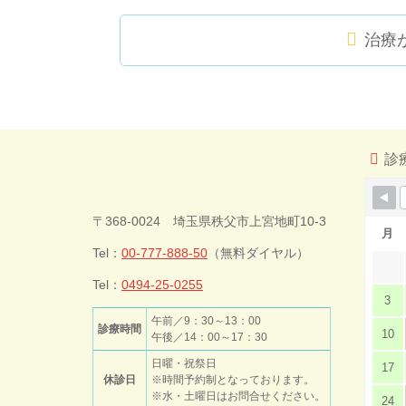
治療
コ
ペ
ン
ー
テ
ジ
ン
の
ツ
先
診
本
頭
文
へ
今井歯科クリ
の
戻
〒368-0024 埼玉県秩父市上宮地町10-3
先
る
月
頭
Tel：
00-777-888-50
（無料ダイヤル）
ニック
へ
戻
Tel：
0494-25-0255
3
る
午前／9：30～13：00
診療時間
10
午後／14：00～17：30
日曜・祝祭日
17
休診日
※時間予約制となっております。
※水・土曜日はお問合せください。
24