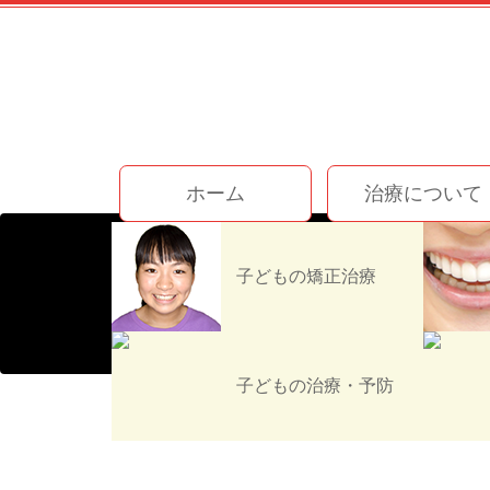
コ
ン
テ
ン
ツ
本
文
今井歯科クリニック
へ
ホーム
治療について
ス
キ
ッ
プ
子どもの矯正治療
子どもの治療・予防
ホーム
お知らせ
スタッフブログ