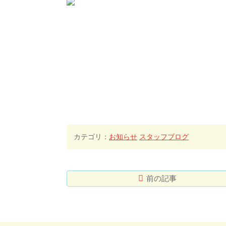
カテゴリ：
お知らせ
スタッフブログ
前の記事
コ
ペ
ン
ー
テ
ジ
ン
の