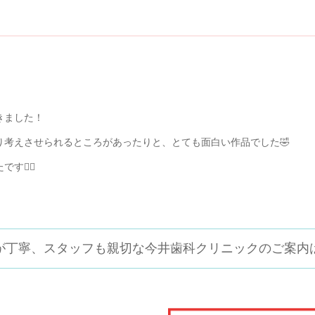
きました！
り考えさせられるところがあったりと、とても面白い作品でした
🤣
たです
✌🏻
が丁寧、スタッフも親切な
今井歯科クリニックのご案内