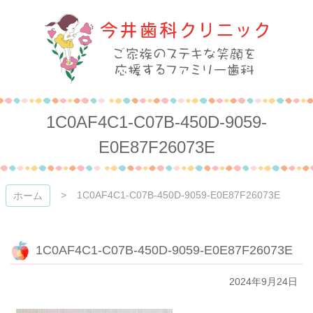
コ
ン
テ
ン
ツ
本
今井歯科クリニック
文
へ
1C0AF4C1-C07B-450D-9059-
ス
キ
E0E87F26073E
ッ
プ
1C0AF4C1-C07B-450D-9059-E0E87F26073E
ホーム
1C0AF4C1-C07B-450D-9059-E0E87F26073E
2024年9月24日