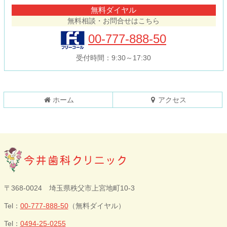
テ
ジ
無料ダイヤル
ン
の
無料相談・お問合せはこちら
ツ
先
本
頭
00-777-888-50
文
へ
の
戻
受付時間：9:30～17:30
先
る
頭
へ
戻
ホーム
アクセス
る
今井歯科クリニ
〒368-0024 埼玉県秩父市上宮地町10-3
ック
Tel：
00-777-888-50
（無料ダイヤル）
Tel：
0494-25-0255