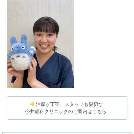
治療が丁寧、スタッフも親切な
今井歯科クリニックのご案内はこちら
コ
ペ
ン
ー