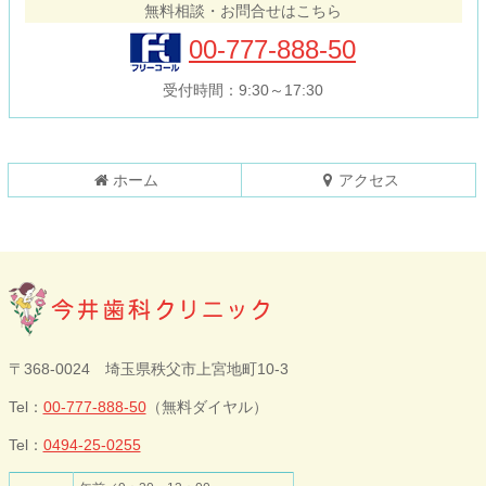
無料相談・お問合せはこちら
ツ
先
本
頭
00-777-888-50
文
へ
の
戻
受付時間：9:30～17:30
先
る
頭
へ
戻
ホーム
アクセス
る
今井歯科クリニ
〒368-0024 埼玉県秩父市上宮地町10-3
ック
Tel：
00-777-888-50
（無料ダイヤル）
Tel：
0494-25-0255