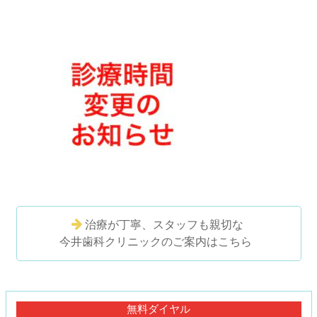
治療が丁寧、スタッフも親切な
今井歯科クリニックのご案内はこちら
コ
ペ
ン
ー
テ
ジ
無料ダイヤル
ン
の