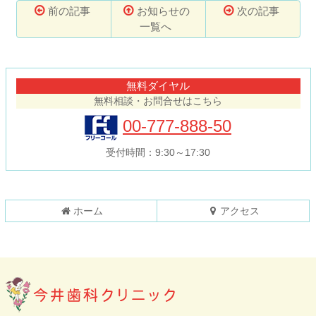
前の記事
お知らせの
次の記事
一覧へ
コ
ペ
ン
ー
テ
ジ
無料ダイヤル
ン
の
無料相談・お問合せはこちら
ツ
先
本
頭
00-777-888-50
文
へ
の
戻
受付時間：9:30～17:30
先
る
頭
へ
戻
ホーム
アクセス
る