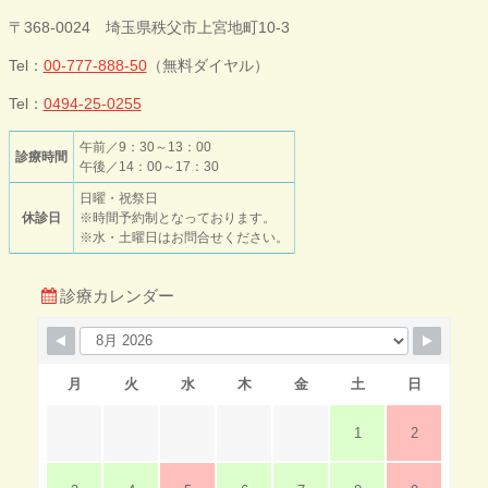
今井歯科クリニ
〒368-0024 埼玉県秩父市上宮地町10-3
ック
Tel：
00-777-888-50
（無料ダイヤル）
Tel：
0494-25-0255
午前／9：30～13：00
診療時間
午後／14：00～17：30
日曜・祝祭日
休診日
※時間予約制となっております。
※水・土曜日はお問合せください。
診療カレンダー
月
火
水
木
金
土
日
1
2