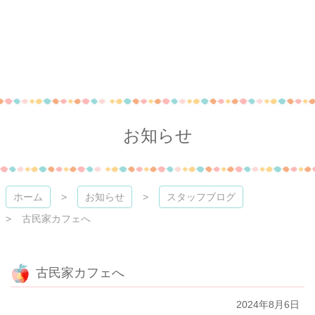
コ
ン
テ
ン
ツ
本
今井歯科クリニック
文
へ
ス
お知らせ
キ
ッ
プ
ホーム
お知らせ
スタッフブログ
古民家カフェへ
古民家カフェへ
2024年8月6日