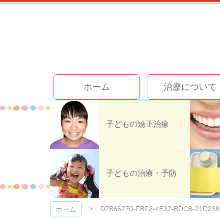
コ
ン
テ
ン
ツ
本
文
今井歯科クリニック
へ
ホーム
治療について
ス
キ
ッ
プ
子どもの矯正治療
D7B66270-
子どもの治療・予防
D7B66270-FBF2-4E32-BDCB-21D23
ホーム