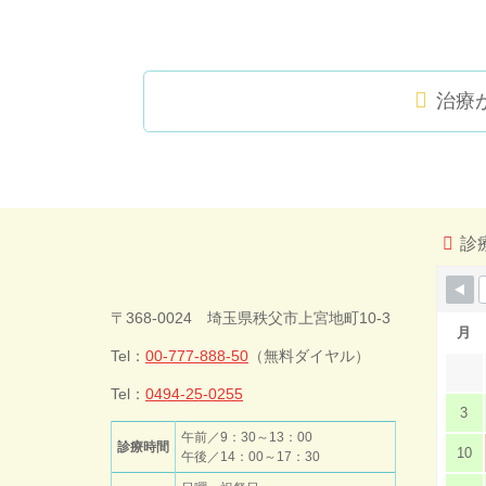
治療
コ
ペ
ン
ー
テ
ジ
ン
の
ツ
先
診
本
頭
文
へ
今井歯科クリ
の
戻
〒368-0024 埼玉県秩父市上宮地町10-3
先
る
月
頭
Tel：
00-777-888-50
（無料ダイヤル）
ニック
へ
戻
Tel：
0494-25-0255
3
る
午前／9：30～13：00
診療時間
10
午後／14：00～17：30