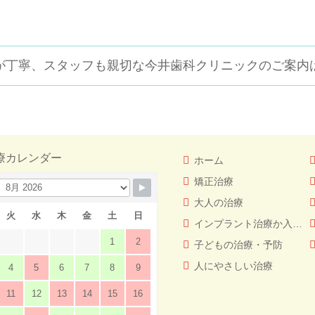
が丁寧、スタッフも親切な
今井歯科クリニックのご案内
療カレンダー
ホーム
矯正治療
大人の治療
火
水
木
金
土
日
インプラント治療か入れ歯（義歯）どっちを選ぶ！？
1
2
子どもの治療・予防
人にやさしい治療
4
5
6
7
8
9
11
12
13
14
15
16