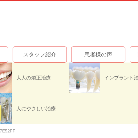
スタッフ紹介
患者様の声
大人の矯正治療
FBF2-4E32-BDCB-21
人にやさしい治療
87E52FF