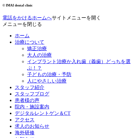
© IMAI dental clinic
電話をかける
ホームへ
サイトメニューを開く
メニューを閉じる
ホーム
治療について
矯正治療
大人の治療
インプラント治療か入れ歯（義歯）どっちを選
ぶ！？
子どもの治療・予防
人にやさしい治療
スタッフ紹介
スタッフブログ
患者様の声
院内・施設案内
デジタルレントゲン＆CT
アクセス
求人のお知らせ
海外研修