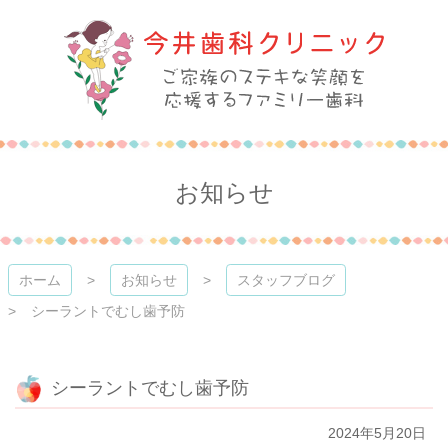
コ
ン
テ
ン
ツ
本
今井歯科クリニック
文
へ
ス
お知らせ
キ
ッ
プ
ホーム
お知らせ
スタッフブログ
シーラントでむし歯予防
シーラントでむし歯予防
2024年5月20日