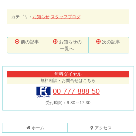
カテゴリ：
お知らせ
スタッフブログ
前の記事
お知らせの
次の記事
一覧へ
コ
ペ
ン
ー
テ
ジ
無料ダイヤル
ン
の
無料相談・お問合せはこちら
ツ
先
本
頭
00-777-888-50
文
へ
の
戻
受付時間：9:30～17:30
先
る
頭
へ
戻
ホーム
アクセス
る