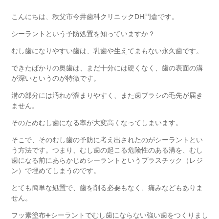
こんにちは、秩父市今井歯科クリニック
DH
門倉です。
シーラントという予防処置を知っていますか？
むし歯になりやすい歯は、乳歯や生えてまもない永久歯です。
できたばかりの奥歯は、まだ十分には硬くなく、歯の表面の溝
が深いというのが特徴です。
溝の部分には汚れが溜まりやすく、また歯ブラシの毛先が届き
ません。
そのためむし歯になる率が大変高くなってしまいます。
そこで、そのむし歯の予防に考え出されたのがシーラントとい
う方法です。つまり、むし歯の起こる危険性のある溝を、むし
歯になる前にあらかじめシーラントというプラスチック（レジ
ン）で埋めてしまうのです。
とても簡単な処置で、歯を削る必要もなく、痛みなどもありま
せん。
フッ素塗布
➕
シーラントでむし歯にならない強い歯をつくりまし