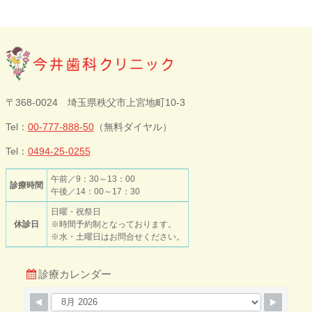
今井歯科クリニ
〒368-0024 埼玉県秩父市上宮地町10-3
ック
Tel：
00-777-888-50
（無料ダイヤル）
Tel：
0494-25-0255
午前／9：30～13：00
診療時間
午後／14：00～17：30
日曜・祝祭日
休診日
※時間予約制となっております。
※水・土曜日はお問合せください。
診療カレンダー