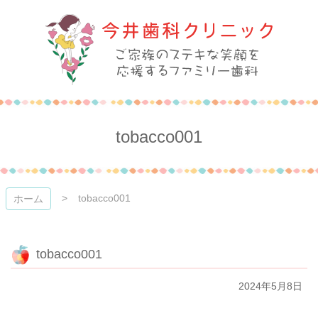
コ
ン
テ
ン
ツ
本
今井歯科クリニック
文
へ
ス
tobacco001
キ
ッ
プ
tobacco001
ホーム
tobacco001
2024年5月8日