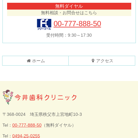
テ
ジ
無料ダイヤル
ン
の
無料相談・お問合せはこちら
ツ
先
本
頭
00-777-888-50
文
へ
の
戻
受付時間：9:30～17:30
先
る
頭
へ
戻
ホーム
アクセス
る
今井歯科クリニ
〒368-0024 埼玉県秩父市上宮地町10-3
ック
Tel：
00-777-888-50
（無料ダイヤル）
Tel：
0494-25-0255