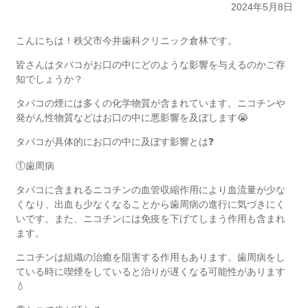
2024年5月8日
こんにちは！秩父市
今井歯科クリニック倉林です。
皆さんはタバコがお口の中にどのような影響を与えるのかご存
知でしょうか？
タバコの煙には多くの化学物質が含まれています。ニコチンや
発がん性物質などはお口の中に悪影響を及ぼします
😭
タバコが具体的にお口の中に及ぼす影響とは
❓
①歯周病
タバコに含まれるニコチンの血管収縮作用により血流量が少な
くなり、出血も少なくなることから歯周病の進行に気づきにく
いです。また、ニコチンには免疫を下げてしまう作用も含まれ
ます。
ニコチンは組織の治癒を阻害する作用もあります。歯周病をし
ている時に喫煙をしていると治りが遅くなる可能性があります
💧