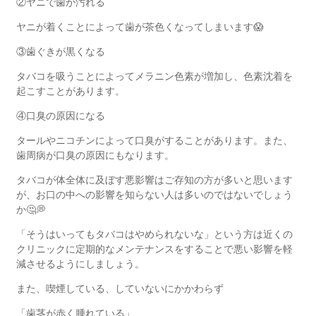
②ヤニで歯が汚れる
ヤニが着くことによって歯が茶色くなってしまいます
😱
③歯ぐきが黒くなる
タバコを吸うことによってメラニン色素が増加し、色素沈着を
起こすことがあります。
④口臭の原因になる
タールやニコチンによって口臭がすることがあります。また、
歯周病が口臭の原因にもなります。
タバコが体全体に及ぼす悪影響はご存知の方が多いと思います
が、お口の中への影響を知らない人は多いのではないでしょう
か
🤔💭
「そうはいってもタバコはやめられないな」という方は近くの
クリニックに定期的なメンテナンスをすることで悪い影響を軽
減させるようにしましょう。
また、喫煙している、していないにかかわらず
「歯茎が赤く腫れている」