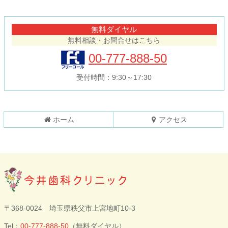
ン
ー
テ
ジ
無料ダイヤル
ン
の
無料相談・お問合せはこちら
ツ
先
本
頭
00-777-888-50
文
へ
の
戻
受付時間：9:30～17:30
先
る
頭
へ
戻
ホーム
アクセス
る
今井歯科クリニ
〒368-0024 埼玉県秩父市上宮地町10-3
ック
Tel：
00-777-888-50
（無料ダイヤル）