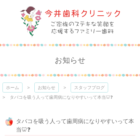
コ
ン
テ
ン
ツ
本
今井歯科クリニック
文
へ
ス
お知らせ
キ
ッ
プ
ホーム
お知らせ
スタッフブログ
タバコを吸う人って歯周病になりやすいって本当🦷❓
タバコを吸う人って歯周病になりやすいって本
当🦷❓