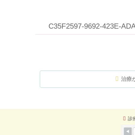
C35F2597-9692-423E-AD
治療
コ
ペ
ン
ー
テ
ジ
ン
の
ツ
先
診
本
頭
文
へ
の
戻