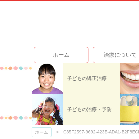
コ
ン
テ
ン
ツ
本
文
今井歯科クリニック
へ
ホーム
治療について
ス
キ
ッ
プ
子どもの矯正治療
C35F2597-
子どもの治療・予防
C35F2597-9692-423E-ADA1-B2F8E
ホーム