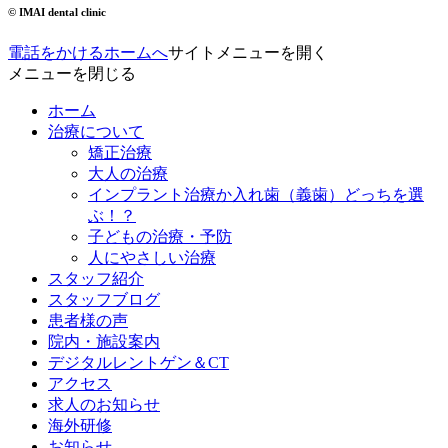
© IMAI dental clinic
電話をかける
ホームへ
サイトメニューを開く
メニューを閉じる
ホーム
治療について
矯正治療
大人の治療
インプラント治療か入れ歯（義歯）どっちを選
ぶ！？
子どもの治療・予防
人にやさしい治療
スタッフ紹介
スタッフブログ
患者様の声
院内・施設案内
デジタルレントゲン＆CT
アクセス
求人のお知らせ
海外研修
お知らせ