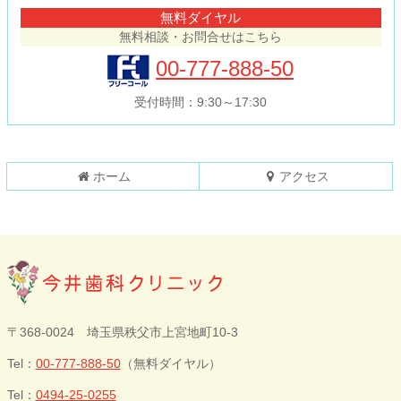
テ
ジ
無料ダイヤル
ン
の
無料相談・お問合せはこちら
ツ
先
本
頭
00-777-888-50
文
へ
の
戻
受付時間：9:30～17:30
先
る
頭
へ
戻
ホーム
アクセス
る
今井歯科クリニ
〒368-0024 埼玉県秩父市上宮地町10-3
ック
Tel：
00-777-888-50
（無料ダイヤル）
Tel：
0494-25-0255