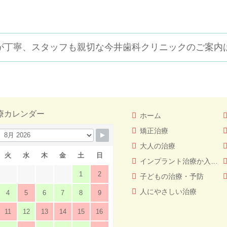
が丁寧、スタッフも親切な
今井歯科クリニックのご案内
療カレンダー
ホーム
矯正治療
大人の治療
火
水
木
金
土
日
インプラント治療か入れ歯（義歯）どっちを選ぶ！？
1
2
子どもの治療・予防
人にやさしい治療
4
5
6
7
8
9
11
12
13
14
15
16