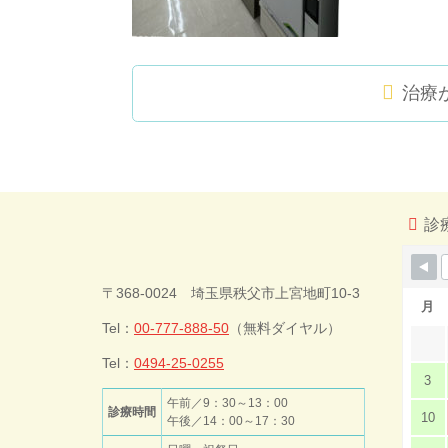
治療
コ
ペ
ン
ー
テ
ジ
ン
の
ツ
先
診
本
頭
文
へ
今井歯科クリ
の
戻
〒368-0024 埼玉県秩父市上宮地町10-3
先
る
月
頭
Tel：
00-777-888-50
（無料ダイヤル）
ニック
へ
戻
Tel：
0494-25-0255
3
る
午前／9：30～13：00
診療時間
10
午後／14：00～17：30