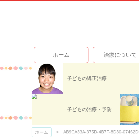
コ
ン
テ
ン
ツ
本
文
今井歯科クリニック
へ
ホーム
治療について
ス
キ
ッ
プ
子どもの矯正治療
AB9CA33A-
子どもの治療・予防
AB9CA33A-375D-4B7F-8D30-07462D
ホーム