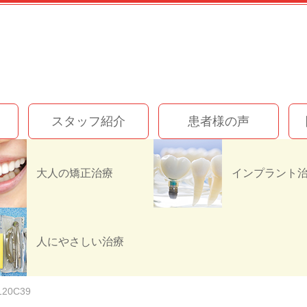
スタッフ紹介
患者様の声
大人の矯正治療
C931-4F8B-8EE1-6E
人にやさしい治療
120C39