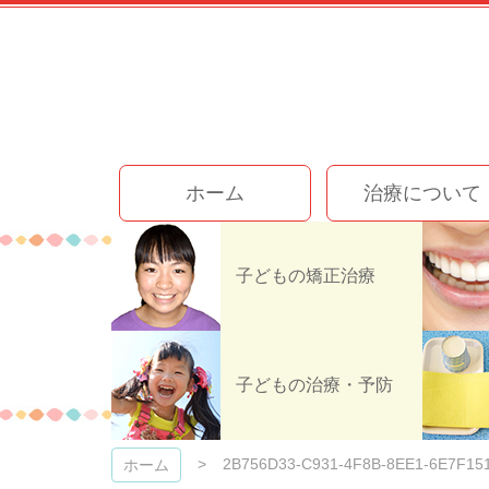
コ
ン
テ
ン
ツ
本
文
今井歯科クリニック
へ
ホーム
治療について
ス
キ
ッ
プ
子どもの矯正治療
2B756D33-
子どもの治療・予防
2B756D33-C931-4F8B-8EE1-6E7F15
ホーム