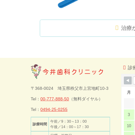
治療
コ
ペ
ン
ー
テ
ジ
ン
の
ツ
先
診
本
頭
文
へ
今井歯科クリ
の
戻
〒368-0024 埼玉県秩父市上宮地町10-3
先
る
月
頭
Tel：
00-777-888-50
（無料ダイヤル）
ニック
へ
戻
Tel：
0494-25-0255
3
る
午前／9：30～13：00
診療時間
10
午後／14：00～17：30