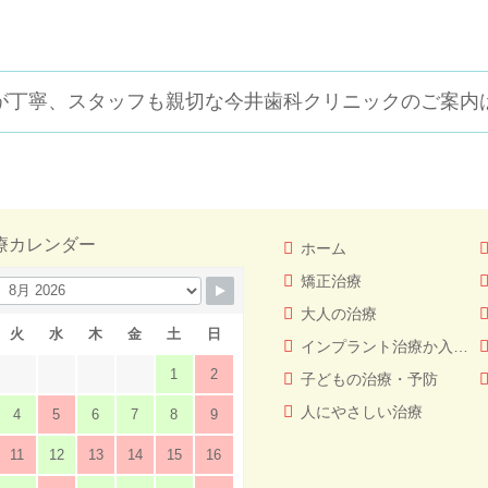
が丁寧、スタッフも親切な
今井歯科クリニックのご案内
療カレンダー
ホーム
矯正治療
大人の治療
火
水
木
金
土
日
インプラント治療か入れ歯（義歯）どっちを選ぶ！？
1
2
子どもの治療・予防
人にやさしい治療
4
5
6
7
8
9
11
12
13
14
15
16