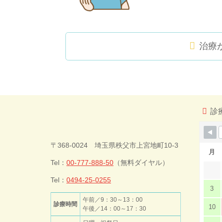
治療
コ
ペ
ン
ー
テ
ジ
ン
の
ツ
先
診
本
頭
文
へ
今井歯科クリ
の
戻
〒368-0024 埼玉県秩父市上宮地町10-3
先
る
月
頭
Tel：
00-777-888-50
（無料ダイヤル）
ニック
へ
戻
Tel：
0494-25-0255
3
る
午前／9：30～13：00
診療時間
10
午後／14：00～17：30