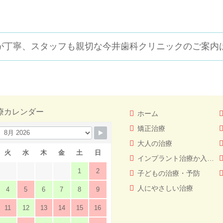
が丁寧、スタッフも親切な
今井歯科クリニックのご案内
療カレンダー
ホーム
矯正治療
大人の治療
火
水
木
金
土
日
インプラント治療か入れ歯（義歯）どっちを選ぶ！？
1
2
子どもの治療・予防
人にやさしい治療
4
5
6
7
8
9
11
12
13
14
15
16