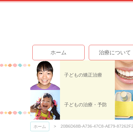
コ
ン
テ
ン
ツ
本
文
今井歯科クリニック
へ
ホーム
治療について
ス
キ
ッ
プ
子どもの矯正治療
20B6D68B-
子どもの治療・予防
20B6D68B-A736-47C8-AE79-87262F
ホーム