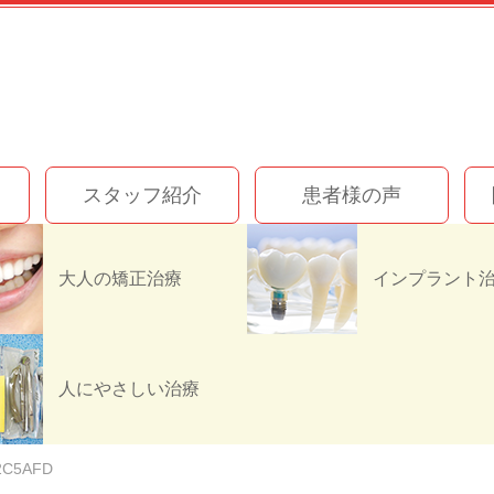
スタッフ紹介
患者様の声
大人の矯正治療
A736-47C8-AE79-87
人にやさしい治療
2C5AFD