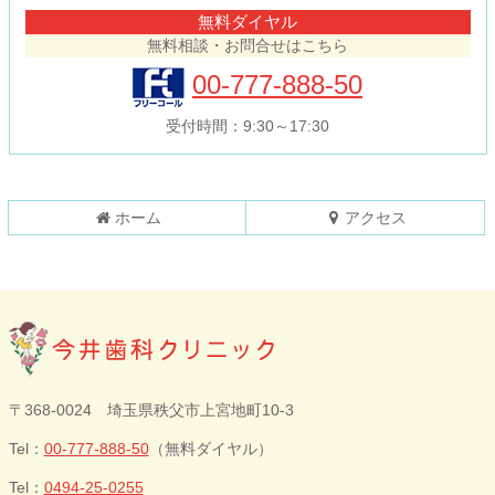
テ
ジ
無料ダイヤル
ン
の
無料相談・お問合せはこちら
ツ
先
本
頭
00-777-888-50
文
へ
の
戻
受付時間：9:30～17:30
先
る
頭
へ
戻
ホーム
アクセス
る
今井歯科クリニ
〒368-0024 埼玉県秩父市上宮地町10-3
ック
Tel：
00-777-888-50
（無料ダイヤル）
Tel：
0494-25-0255