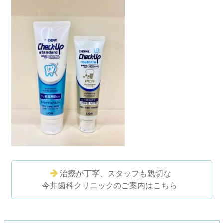
治療が丁寧、スタッフも親切な
今井歯科クリニックのご案内はこちら
コ
ペ
ン
ー