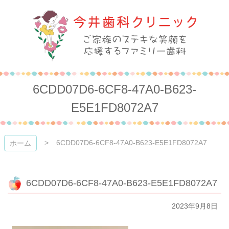
コ
ン
テ
ン
ツ
本
今井歯科クリニック
文
へ
6CDD07D6-6CF8-47A0-B623-
ス
キ
E5E1FD8072A7
ッ
プ
6CDD07D6-6CF8-47A0-B623-E5E1FD8072A7
ホーム
6CDD07D6-6CF8-47A0-B623-E5E1FD8072A7
2023年9月8日