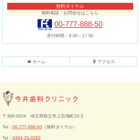
テ
ジ
無料ダイヤル
ン
の
無料相談・お問合せはこちら
ツ
先
本
頭
00-777-888-50
文
へ
の
戻
受付時間：9:30～17:30
先
る
頭
へ
戻
ホーム
アクセス
る
今井歯科クリニ
〒368-0024 埼玉県秩父市上宮地町10-3
ック
Tel：
00-777-888-50
（無料ダイヤル）
Tel：
0494-25-0255